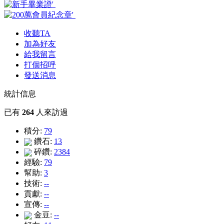
收聽TA
加為好友
給我留言
打個招呼
發送消息
統計信息
已有
264
人來訪過
積分:
79
鑽石:
13
碎鑽:
2384
經驗:
79
幫助:
3
技術:
--
貢獻:
--
宣傳:
--
金豆:
--