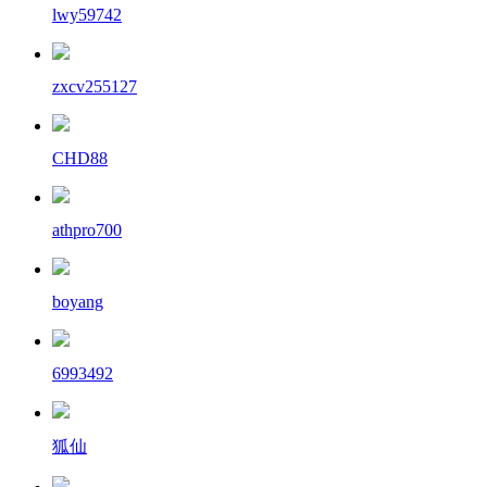
lwy59742
zxcv255127
CHD88
athpro700
boyang
6993492
狐仙