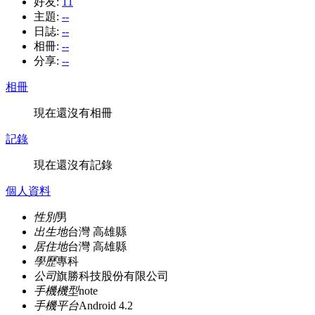
好友:
11
主題:
--
日誌:
--
相冊:
--
分享:
--
相冊
現在還沒有相冊
記錄
現在還沒有記錄
個人資料
性別
男
出生地
台灣 高雄縣
居住地
台灣 高雄縣
學歷
專科
公司
旗勝科技股份有限公司
手機機型
note
手機平台
Android 4.2