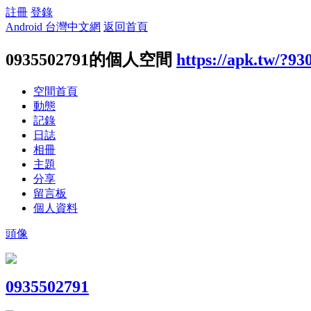
註冊
登錄
Android 台灣中文網
返回首頁
0935502791的個人空間
https://apk.tw/?93
空間首頁
動態
記錄
日誌
相冊
主題
分享
留言板
個人資料
頭像
0935502791