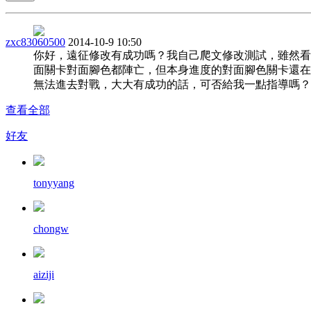
zxc83060500
2014-10-9 10:50
你好，遠征修改有成功嗎？我自己爬文修改測試，雖然看
面關卡對面腳色都陣亡，但本身進度的對面腳色關卡還在
無法進去對戰，大大有成功的話，可否給我一點指導嗎？
查看全部
好友
tonyyang
chongw
aiziji