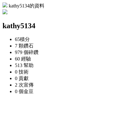
kathy5134的資料
kathy5134
65
積分
7 顆
鑽石
979 個
碎鑽
60
經驗
513
幫助
0
技術
0
貢獻
2 次
宣傳
0 個
金豆