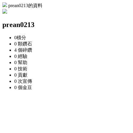
prean0213的資料
prean0213
0
積分
0 顆
鑽石
4 個
碎鑽
0
經驗
0
幫助
0
技術
0
貢獻
0 次
宣傳
0 個
金豆