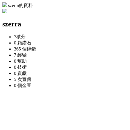
szerra的資料
szerra
7
積分
0 顆
鑽石
365 個
碎鑽
7
經驗
0
幫助
0
技術
0
貢獻
5 次
宣傳
0 個
金豆