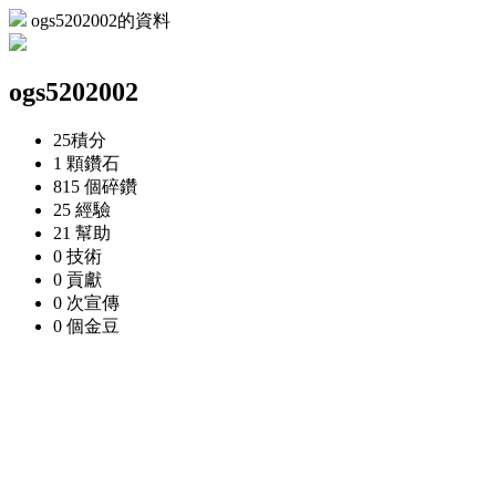
ogs5202002的資料
ogs5202002
25
積分
1 顆
鑽石
815 個
碎鑽
25
經驗
21
幫助
0
技術
0
貢獻
0 次
宣傳
0 個
金豆