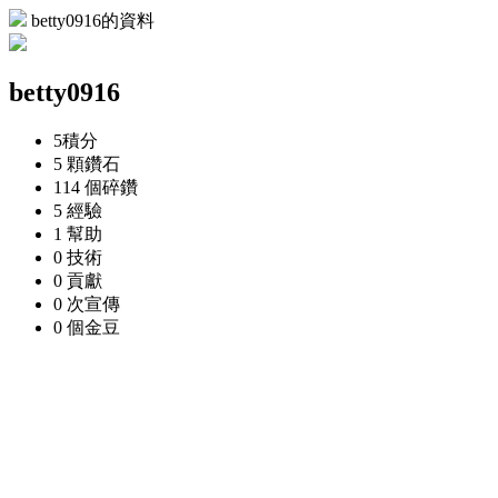
betty0916的資料
betty0916
5
積分
5 顆
鑽石
114 個
碎鑽
5
經驗
1
幫助
0
技術
0
貢獻
0 次
宣傳
0 個
金豆