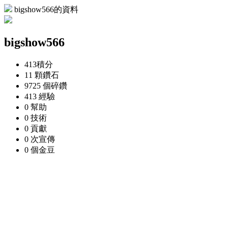
bigshow566的資料
bigshow566
413
積分
11 顆
鑽石
9725 個
碎鑽
413
經驗
0
幫助
0
技術
0
貢獻
0 次
宣傳
0 個
金豆