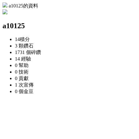
a10125的資料
a10125
14
積分
3 顆
鑽石
1731 個
碎鑽
14
經驗
0
幫助
0
技術
0
貢獻
1 次
宣傳
0 個
金豆