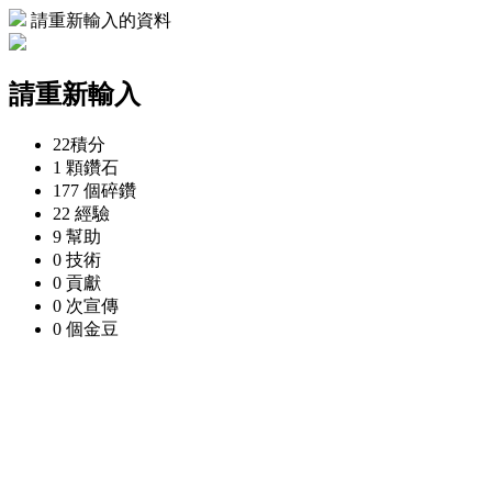
請重新輸入的資料
請重新輸入
22
積分
1 顆
鑽石
177 個
碎鑽
22
經驗
9
幫助
0
技術
0
貢獻
0 次
宣傳
0 個
金豆