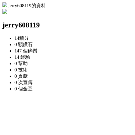
jerry608119的資料
jerry608119
14
積分
0 顆
鑽石
147 個
碎鑽
14
經驗
0
幫助
0
技術
0
貢獻
0 次
宣傳
0 個
金豆