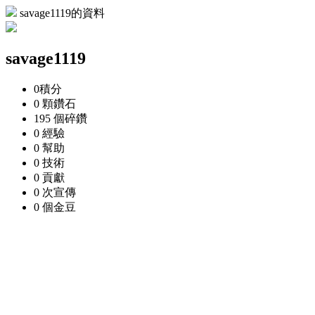
savage1119的資料
savage1119
0
積分
0 顆
鑽石
195 個
碎鑽
0
經驗
0
幫助
0
技術
0
貢獻
0 次
宣傳
0 個
金豆