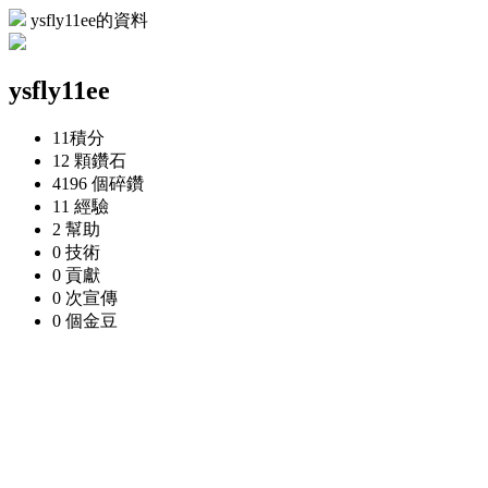
ysfly11ee的資料
ysfly11ee
11
積分
12 顆
鑽石
4196 個
碎鑽
11
經驗
2
幫助
0
技術
0
貢獻
0 次
宣傳
0 個
金豆