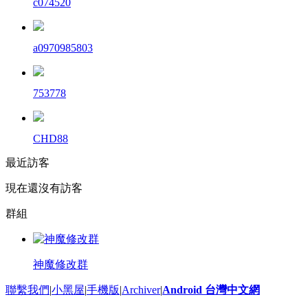
c074520
a0970985803
753778
CHD88
最近訪客
現在還沒有訪客
群組
神魔修改群
聯繫我們
|
小黑屋
|
手機版
|
Archiver
|
Android 台灣中文網