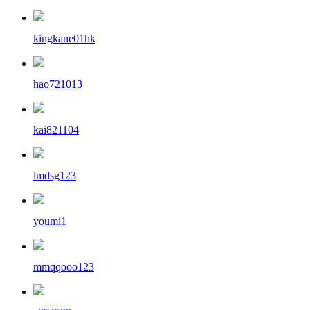
kingkane01hk
hao721013
kai821104
lmdsg123
youmi1
mmqqooo123