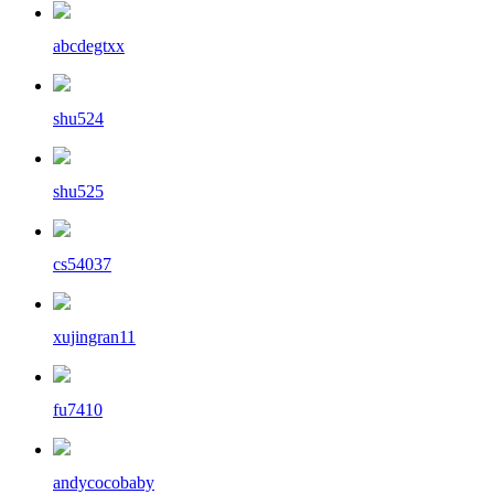
abcdegtxx
shu524
shu525
cs54037
xujingran11
fu7410
andycocobaby