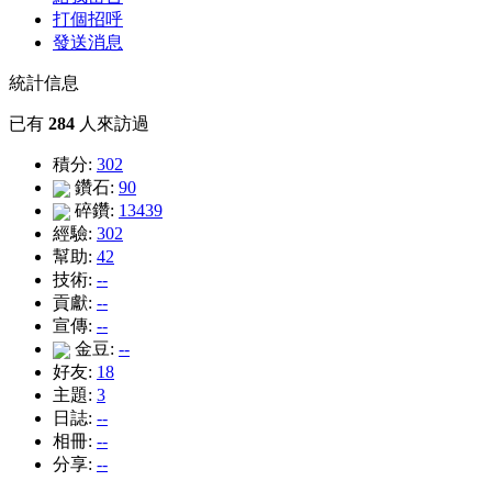
打個招呼
發送消息
統計信息
已有
284
人來訪過
積分:
302
鑽石:
90
碎鑽:
13439
經驗:
302
幫助:
42
技術:
--
貢獻:
--
宣傳:
--
金豆:
--
好友:
18
主題:
3
日誌:
--
相冊:
--
分享:
--