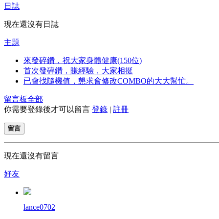
日誌
現在還沒有日誌
主題
來發碎鑽，祝大家身體健康(150位)
首次發碎鑽，賺經驗，大家相挺
已會找隨機值，懇求會修改COMBO的大大幫忙。
留言板
全部
你需要登錄後才可以留言
登錄
|
註冊
留言
現在還沒有留言
好友
lance0702