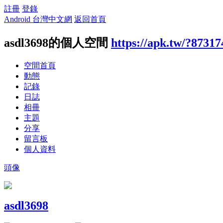
註冊
登錄
Android 台灣中文網
返回首頁
asdl3698的個人空間
https://apk.tw/?87317
空間首頁
動態
記錄
日誌
相冊
主題
分享
留言板
個人資料
頭像
asdl3698