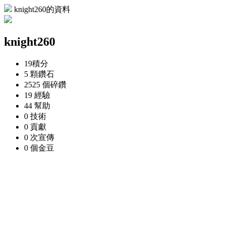
knight260的資料
knight260
19
積分
5 顆
鑽石
2525 個
碎鑽
19
經驗
44
幫助
0
技術
0
貢獻
0 次
宣傳
0 個
金豆