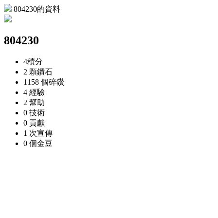
804230的資料
804230
4
積分
2 顆
鑽石
1158 個
碎鑽
4
經驗
2
幫助
0
技術
0
貢獻
1 次
宣傳
0 個
金豆