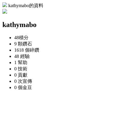
kathymabo的資料
kathymabo
48
積分
9 顆
鑽石
1618 個
碎鑽
48
經驗
1
幫助
0
技術
0
貢獻
0 次
宣傳
0 個
金豆