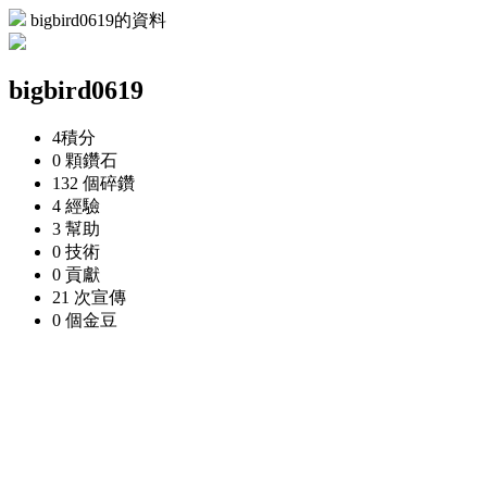
bigbird0619的資料
bigbird0619
4
積分
0 顆
鑽石
132 個
碎鑽
4
經驗
3
幫助
0
技術
0
貢獻
21 次
宣傳
0 個
金豆