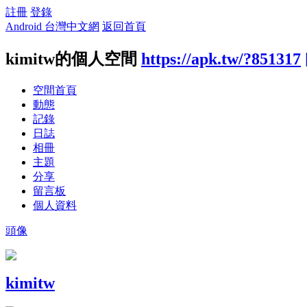
註冊
登錄
Android 台灣中文網
返回首頁
kimitw的個人空間
https://apk.tw/?851317
空間首頁
動態
記錄
日誌
相冊
主題
分享
留言板
個人資料
頭像
kimitw