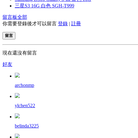
三星S3 16G 白色 SGH-T999
留言板
全部
你需要登錄後才可以留言
登錄
|
註冊
留言
現在還沒有留言
好友
archonmp
ylchen522
belinda3225