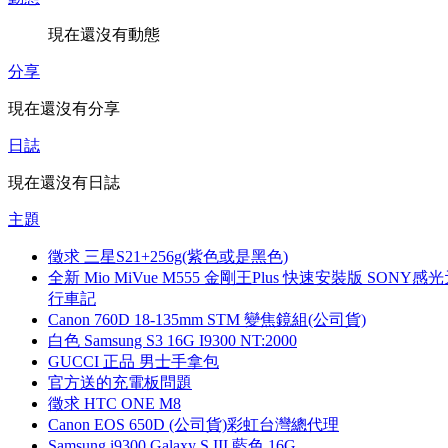
現在還沒有動態
分享
現在還沒有分享
日誌
現在還沒有日誌
主題
徵求 三星S21+256g(紫色或是黑色)
全新 Mio MiVue M555 金剛王Plus 快速安裝版 SONY感
行車記
Canon 760D 18-135mm STM 變焦鏡組(公司貨)
白色 Samsung S3 16G I9300 NT:2000
GUCCI 正品 男士手拿包
官方送的充電板問題
徵求 HTC ONE M8
Canon EOS 650D (公司貨)彩虹台灣總代理
Samsung i9300 Galaxy S III 藍色 16G