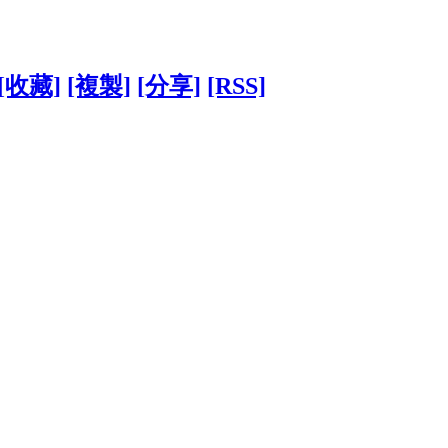
[收藏]
[複製]
[分享]
[RSS]