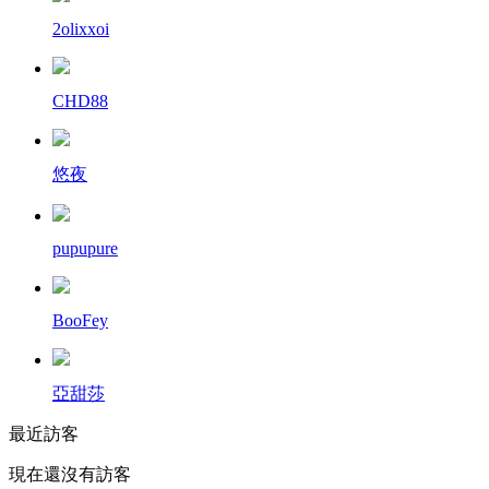
2olixxoi
CHD88
悠夜
pupupure
BooFey
亞甜莎
最近訪客
現在還沒有訪客