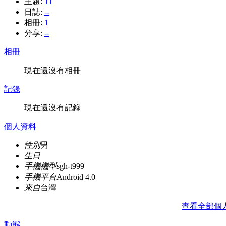
主題:
11
日誌:
--
相冊:
1
分享:
--
相冊
現在還沒有相冊
記錄
現在還沒有記錄
個人資料
性別
男
生日
手機機型
sgh-t999
手機平台
Android 4.0
來自
台灣
查看全部個
動態