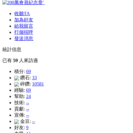
收聽TA
加為好友
給我留言
打個招呼
發送消息
統計信息
已有
59
人來訪過
積分:
69
鑽石:
33
碎鑽:
10581
經驗:
69
幫助:
24
技術:
--
貢獻:
--
宣傳:
--
金豆:
--
好友:
9