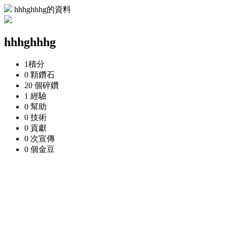
hhhghhhg的資料
hhhghhhg
1
積分
0 顆
鑽石
20 個
碎鑽
1
經驗
0
幫助
0
技術
0
貢獻
0 次
宣傳
0 個
金豆