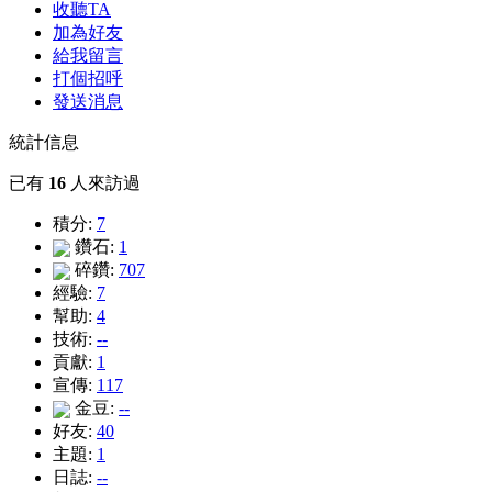
收聽TA
加為好友
給我留言
打個招呼
發送消息
統計信息
已有
16
人來訪過
積分:
7
鑽石:
1
碎鑽:
707
經驗:
7
幫助:
4
技術:
--
貢獻:
1
宣傳:
117
金豆:
--
好友:
40
主題:
1
日誌:
--