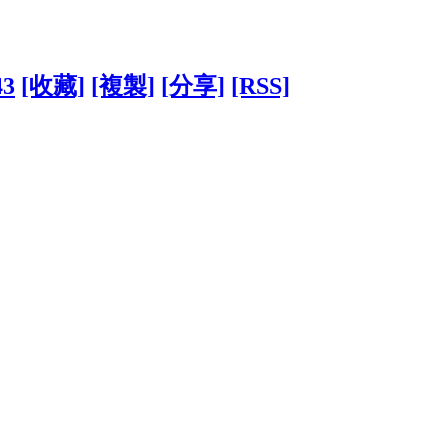
43
[收藏]
[複製]
[分享]
[RSS]