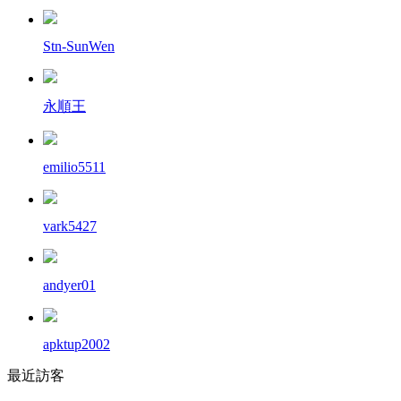
Stn-SunWen
永順王
emilio5511
vark5427
andyer01
apktup2002
最近訪客