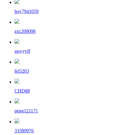
boy7941059
zxc200098
sssyyyff
fei5203
CHD88
peng121171
33589976