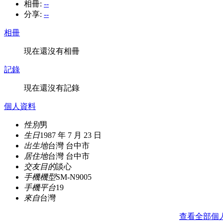
相冊:
--
分享:
--
相冊
現在還沒有相冊
記錄
現在還沒有記錄
個人資料
性別
男
生日
1987 年 7 月 23 日
出生地
台灣 台中市
居住地
台灣 台中市
交友目的
談心
手機機型
SM-N9005
手機平台
19
來自
台灣
查看全部個