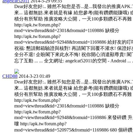
angelcat52011
2014-5-29 09:35
Dear好友您好:.. 雖然不知您是否...是...我發出的推廣APK
來... 這都無妨.來者就是有緣 給您參考(能有鑽鑽能賺哦) 
積分有所幫助 推廣攻略大公開，一天100多顆鑽石不再難
http://apk.tw/forum.php?
mod=viewthread&tid=2301&fromuid=1169886 缺積分
http://apk.tw/forum.php?
mod=viewthread&tid=92948&fromuid=1169886 給好友的
祝福: 懇請郵箱驗證與核對! 再請閣下回覆不灌水! 保證好
全分不退! 企盼閣下來此永不悔! 祝你開心消遣顯尊貴! 閣
忘了互動 ... ... 全文網址: angelcat52011的空間 - Android ... .
CHD88
2014-3-23 01:49
Dear好友您好:.. 雖然不知您是否...是...我發出的推廣APK
來... 這都無妨.來者就是有緣 給您參考(能有鑽鑽能賺哦) 
積分有所幫助 推廣攻略大公開，一天100多顆鑽石不再難
http://apk.tw/forum.php?
mod=viewthread&tid=2301&fromuid=1169886 缺積分
http://apk.tw/forum.php?
mod=viewthread&tid=92948&fromuid=1169886 來發碎鑽 
瞜 http://apk.tw/forum.php?
mod=viewthread&tid=520975&fromuid=1169886 680 個