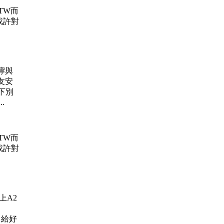
.TW而
或許對
叮嚀與
友安
下別
..
.TW而
或許對
升上A2
碎鑽 給好