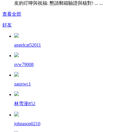
友的叮嚀與祝福: 懇請郵箱驗證與核對! ... ...
查看全部
好友
angelcat52011
svw79008
zaqxwc1
林雪漫852
johnason0210