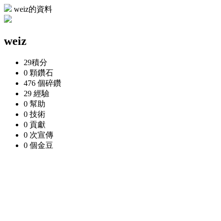
weiz的資料
weiz
29
積分
0 顆
鑽石
476 個
碎鑽
29
經驗
0
幫助
0
技術
0
貢獻
0 次
宣傳
0 個
金豆