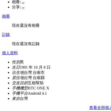
相冊:
--
分享:
--
相冊
現在還沒有相冊
記錄
現在還沒有記錄
個人資料
性別
男
生日
1991 年 10 月 8 日
出生地
台灣 台南市
居住地
台灣 台南縣
交友目的
互相幫助
手機機型
HTC ONE X
手機平台
Android 4.1
來自
台灣
查看全部個