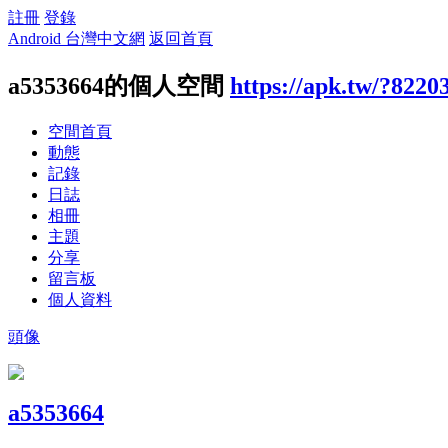
註冊
登錄
Android 台灣中文網
返回首頁
a5353664的個人空間
https://apk.tw/?8220
空間首頁
動態
記錄
日誌
相冊
主題
分享
留言板
個人資料
頭像
a5353664