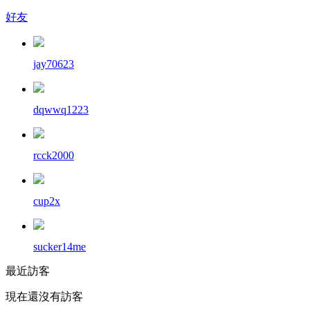
好友
jay70623
dqwwq1223
rcck2000
cup2x
sucker14me
最近訪客
現在還沒有訪客