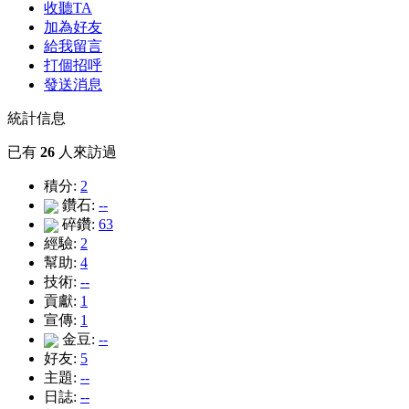
收聽TA
加為好友
給我留言
打個招呼
發送消息
統計信息
已有
26
人來訪過
積分:
2
鑽石:
--
碎鑽:
63
經驗:
2
幫助:
4
技術:
--
貢獻:
1
宣傳:
1
金豆:
--
好友:
5
主題:
--
日誌:
--