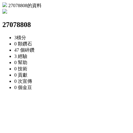
27078808的資料
27078808
3
積分
0 顆
鑽石
47 個
碎鑽
3
經驗
0
幫助
0
技術
0
貢獻
0 次
宣傳
0 個
金豆