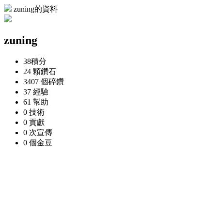
zuning的資料
zuning
38
積分
24 顆
鑽石
3407 個
碎鑽
37
經驗
61
幫助
0
技術
0
貢獻
0 次
宣傳
0 個
金豆