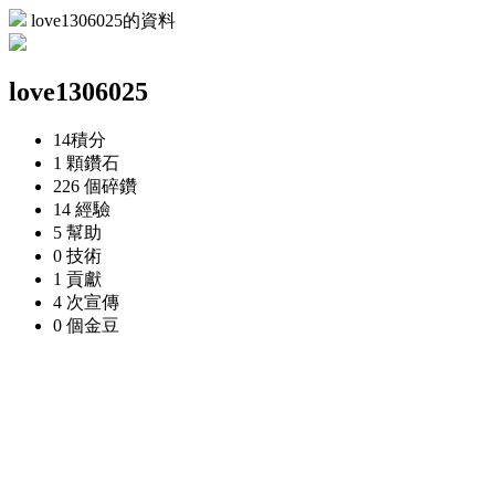
love1306025的資料
love1306025
14
積分
1 顆
鑽石
226 個
碎鑽
14
經驗
5
幫助
0
技術
1
貢獻
4 次
宣傳
0 個
金豆