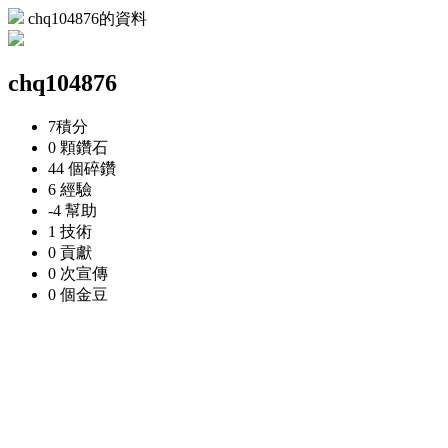
chq104876的資料
chq104876
7
積分
0 顆
鑽石
44 個
碎鑽
6
經驗
-4
幫助
1
技術
0
貢獻
0 次
宣傳
0 個
金豆