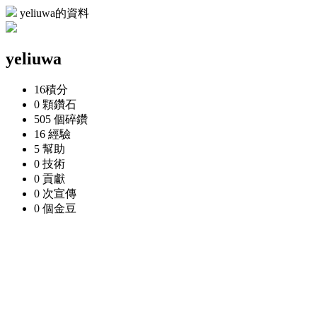
yeliuwa的資料
yeliuwa
16
積分
0 顆
鑽石
505 個
碎鑽
16
經驗
5
幫助
0
技術
0
貢獻
0 次
宣傳
0 個
金豆