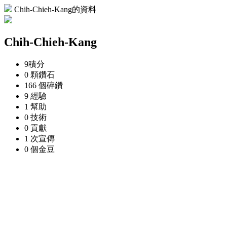
Chih-Chieh-Kang的資料
Chih-Chieh-Kang
9
積分
0 顆
鑽石
166 個
碎鑽
9
經驗
1
幫助
0
技術
0
貢獻
1 次
宣傳
0 個
金豆