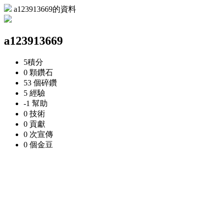
a123913669的資料
a123913669
5
積分
0 顆
鑽石
53 個
碎鑽
5
經驗
-1
幫助
0
技術
0
貢獻
0 次
宣傳
0 個
金豆