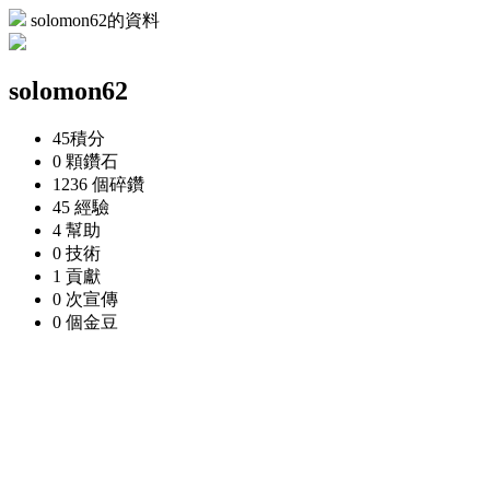
solomon62的資料
solomon62
45
積分
0 顆
鑽石
1236 個
碎鑽
45
經驗
4
幫助
0
技術
1
貢獻
0 次
宣傳
0 個
金豆