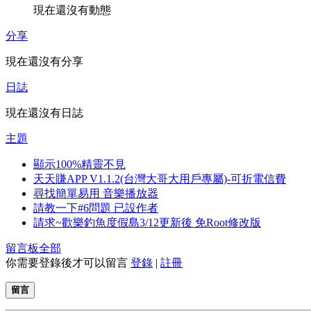
現在還沒有動態
分享
現在還沒有分享
日誌
現在還沒有日誌
主題
顯示100%精靈不見
天天賺APP V1.1.2(台灣大哥大用戶專屬)-可折電信費
尋找簡單易用 音樂播放器
請教一下#6問題 已設作者
請求~歡樂釣魚度假島3/12更新後 免Root修改版
留言板
全部
你需要登錄後才可以留言
登錄
|
註冊
留言