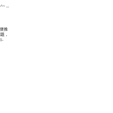
~ ...
賽 順便推
問題，
1-