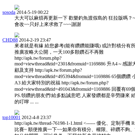
sosoda
2014-5-19 00:22
大大可以麻煩再更新一下 歡樂釣魚渡假島的 狂拉版嗎？~
會改~~只好上來求救了~~~謝謝
CHD88
2014-2-19 23:47
來者就是有緣 給您參考(能有鑽鑽能賺哦) 或許對積分有
推廣攻略大公開，一天100多顆鑽石不再難
http://apk.tw/forum.php?
mod=viewthread&tid=2301&fromuid=1169886 升A4～
顧及支持 http://apk.tw/forum.php?
mod=viewthread&tid=495394&fromuid=1169886 65個鑽
A3 給大家特別的祝福 http://apk.tw/forum.php?
mod=viewthread&tid=491043&fromuid=1169886 回覆有6
PS.領鑽的朋友們!給多點誠意吧 人家發鑽都是辛勞賺來 
的叮嚀 ... ...
top10001
2012-4-8 23:37
http://apk.tw/thread-76198-1-1.html <------ 優化、定制手機
比賽~ 順便推廣一下~~如果你有積分、權限、碎鑽不夠