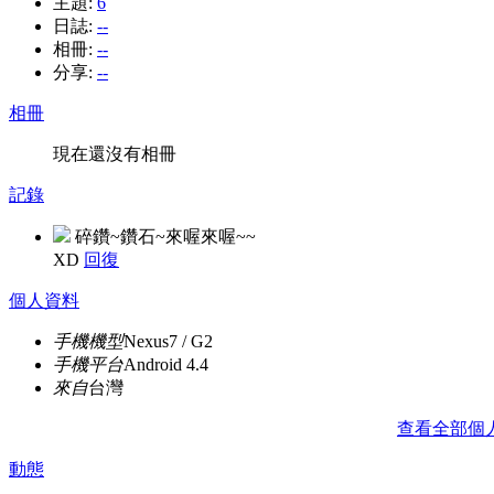
主題:
6
日誌:
--
相冊:
--
分享:
--
相冊
現在還沒有相冊
記錄
碎鑽~鑽石~來喔來喔~~
XD
回復
個人資料
手機機型
Nexus7 / G2
手機平台
Android 4.4
來自
台灣
查看全部個
動態