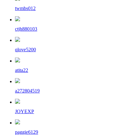
twmbs012
ctjh880103
qlove5200
atita22
a272804519
JOYEXP
paggie6129