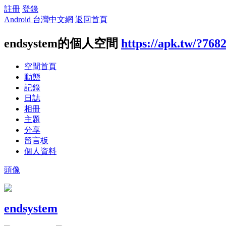
註冊
登錄
Android 台灣中文網
返回首頁
endsystem的個人空間
https://apk.tw/?768
空間首頁
動態
記錄
日誌
相冊
主題
分享
留言板
個人資料
頭像
endsystem