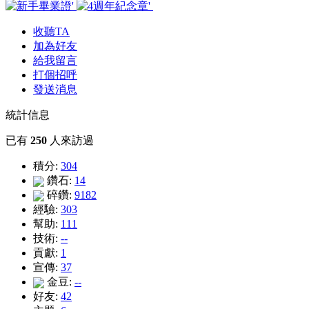
收聽TA
加為好友
給我留言
打個招呼
發送消息
統計信息
已有
250
人來訪過
積分:
304
鑽石:
14
碎鑽:
9182
經驗:
303
幫助:
111
技術:
--
貢獻:
1
宣傳:
37
金豆:
--
好友:
42