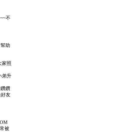
~~不
所幫助
感謝大家照
鑽 小弟升
9個鑽鑽
給好友
 ROM
、常被