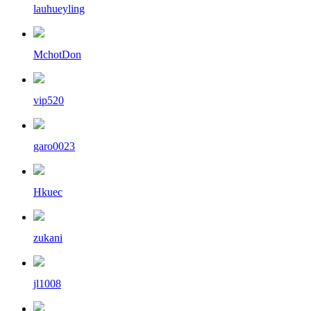
lauhueyling
MchotDon
vip520
garo0023
Hkuec
zukani
jl1008