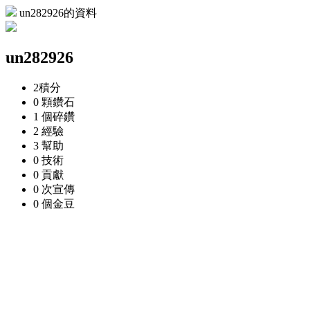
un282926的資料
un282926
2
積分
0 顆
鑽石
1 個
碎鑽
2
經驗
3
幫助
0
技術
0
貢獻
0 次
宣傳
0 個
金豆