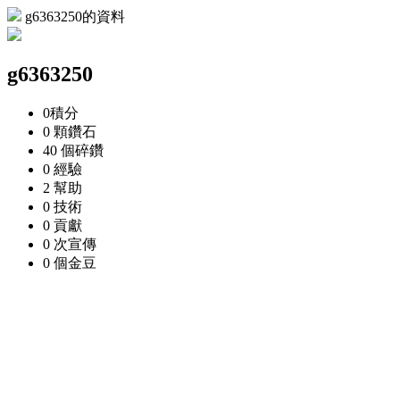
g6363250的資料
g6363250
0
積分
0 顆
鑽石
40 個
碎鑽
0
經驗
2
幫助
0
技術
0
貢獻
0 次
宣傳
0 個
金豆