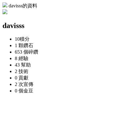
davisss的資料
davisss
10
積分
1 顆
鑽石
653 個
碎鑽
8
經驗
43
幫助
2
技術
0
貢獻
2 次
宣傳
0 個
金豆