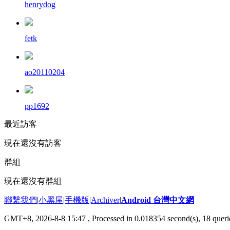
henrydog
fetk
ao20110204
pp1692
最近訪客
現在還沒有訪客
群組
現在還沒有群組
聯繫我們
|
小黑屋
|
手機版
|
Archiver
|
Android 台灣中文網
GMT+8, 2026-8-8 15:47
, Processed in 0.018354 second(s), 18 que