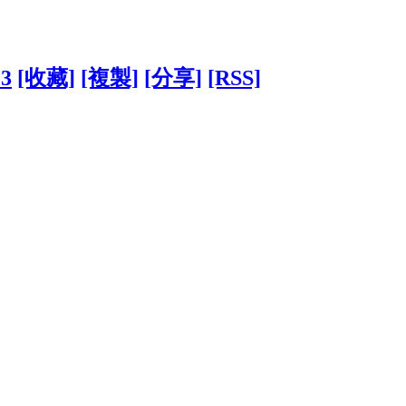
13
[收藏]
[複製]
[分享]
[RSS]