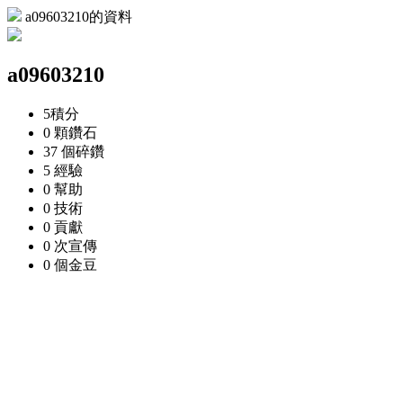
a09603210的資料
a09603210
5
積分
0 顆
鑽石
37 個
碎鑽
5
經驗
0
幫助
0
技術
0
貢獻
0 次
宣傳
0 個
金豆