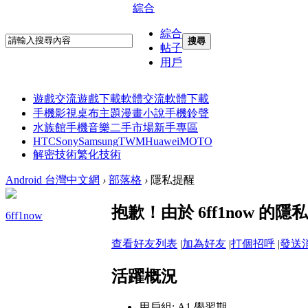
綜合
綜合
搜尋
帖子
用戶
遊戲交流
遊戲下載
軟體交流
軟體下載
手機影視
桌布主題
漫畫小說
手機鈴聲
水族館
手機音樂
二手市場
新手專區
HTC
Sony
Samsung
TWM
Huawei
MOTO
解密技術
繁化技術
Android 台灣中文網
›
部落格
›
隱私提醒
抱歉！由於 6ff1now 
6ff1now
查看好友列表
|
加為好友
|
打個招呼
|
發送
活躍概況
用戶組:
A1 學習期