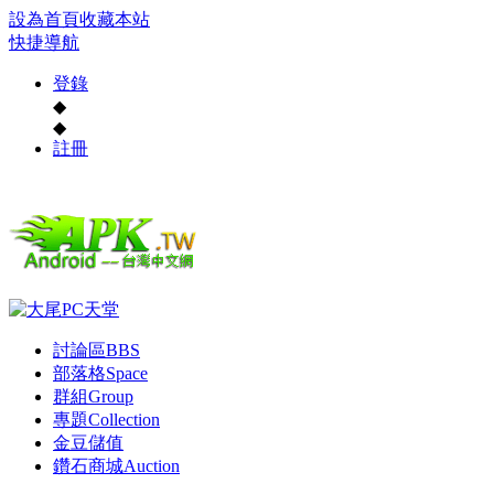
設為首頁
收藏本站
快捷導航
登錄
◆
◆
註冊
討論區
BBS
部落格
Space
群組
Group
專題
Collection
金豆儲值
鑽石商城
Auction