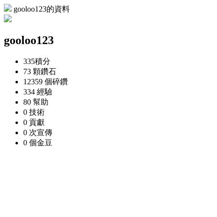
gooloo123的資料
gooloo123
335
積分
73 顆
鑽石
12359 個
碎鑽
334
經驗
80
幫助
0
技術
0
貢獻
0 次
宣傳
0 個
金豆