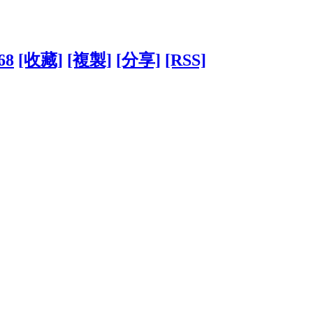
68
[收藏]
[複製]
[分享]
[RSS]