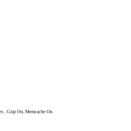
ries , Gzip On, Memcache On.