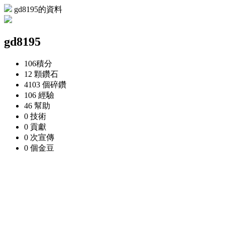
gd8195的資料
gd8195
106
積分
12 顆
鑽石
4103 個
碎鑽
106
經驗
46
幫助
0
技術
0
貢獻
0 次
宣傳
0 個
金豆