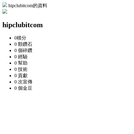
hipclubitcom的資料
hipclubitcom
0
積分
0 顆
鑽石
0 個
碎鑽
0
經驗
0
幫助
0
技術
0
貢獻
0 次
宣傳
0 個
金豆