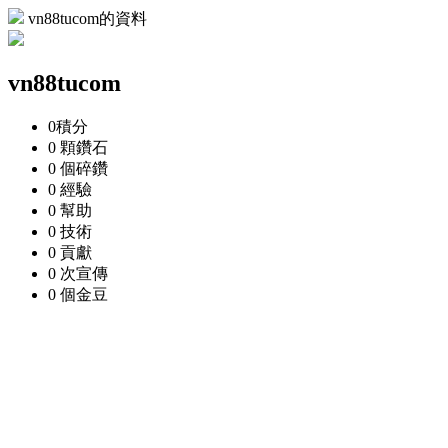
vn88tucom的資料
vn88tucom
0
積分
0 顆
鑽石
0 個
碎鑽
0
經驗
0
幫助
0
技術
0
貢獻
0 次
宣傳
0 個
金豆