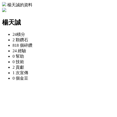
楊天誠的資料
楊天誠
24
積分
2 顆
鑽石
818 個
碎鑽
24
經驗
0
幫助
0
技術
2
貢獻
1 次
宣傳
0 個
金豆