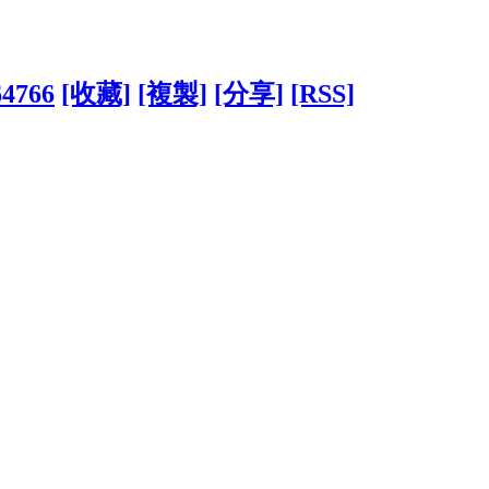
64766
[收藏]
[複製]
[分享]
[RSS]