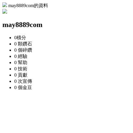
may8889com的資料
may8889com
0
積分
0 顆
鑽石
0 個
碎鑽
0
經驗
0
幫助
0
技術
0
貢獻
0 次
宣傳
0 個
金豆