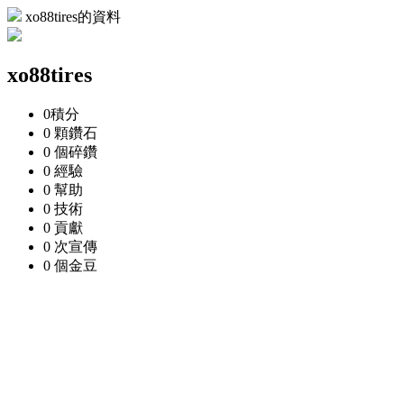
xo88tires的資料
xo88tires
0
積分
0 顆
鑽石
0 個
碎鑽
0
經驗
0
幫助
0
技術
0
貢獻
0 次
宣傳
0 個
金豆