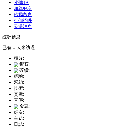
收聽TA
加為好友
給我留言
打個招呼
發送消息
統計信息
已有
--
人來訪過
積分:
--
鑽石:
--
碎鑽:
--
經驗:
--
幫助:
--
技術:
--
貢獻:
--
宣傳:
--
金豆:
--
好友:
--
主題:
--
日誌:
--