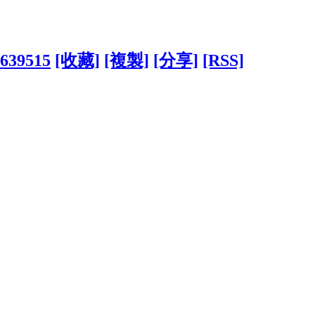
6639515
[收藏]
[複製]
[分享]
[RSS]