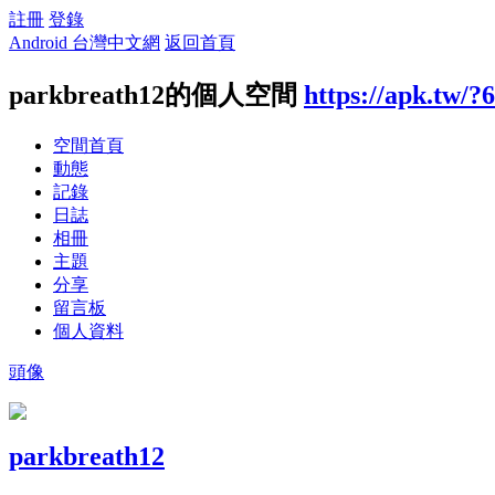
註冊
登錄
Android 台灣中文網
返回首頁
parkbreath12的個人空間
https://apk.tw/?
空間首頁
動態
記錄
日誌
相冊
主題
分享
留言板
個人資料
頭像
parkbreath12