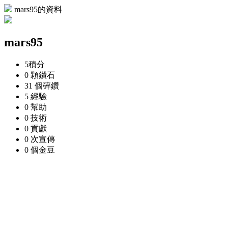
mars95的資料
mars95
5
積分
0 顆
鑽石
31 個
碎鑽
5
經驗
0
幫助
0
技術
0
貢獻
0 次
宣傳
0 個
金豆