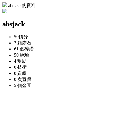
absjack的資料
absjack
50
積分
2 顆
鑽石
61 個
碎鑽
50
經驗
4
幫助
0
技術
0
貢獻
0 次
宣傳
5 個
金豆