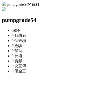
pumpgrade54的資料
pumpgrade54
0
積分
0 顆
鑽石
0 個
碎鑽
0
經驗
0
幫助
0
技術
0
貢獻
0 次
宣傳
0 個
金豆